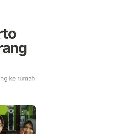
rto
rang
tang ke rumah