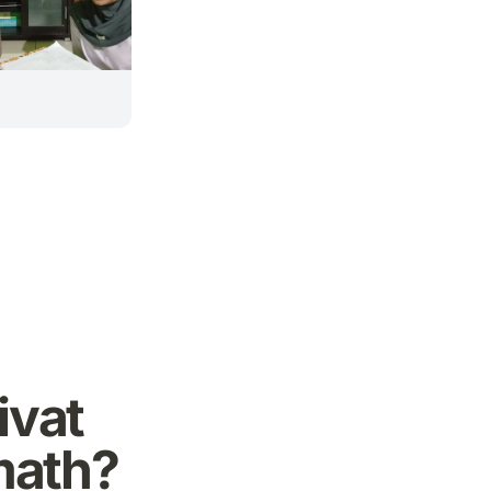
ivat
math?