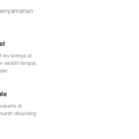
 kenyamanan
el
les lainnya di
n sendiri tempat,
jar.
ble
wokerto di
rmurah dibanding