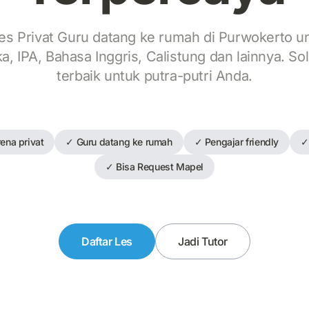
es Privat Guru datang ke rumah di Purwokerto u
, IPA, Bahasa Inggris, Calistung dan lainnya. So
terbaik untuk putra-putri Anda.
ena privat
✓ Guru datang ke rumah
✓ Pengajar friendly
✓
✓ Bisa Request Mapel
Daftar Les
Jadi Tutor