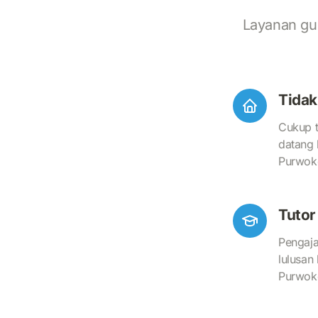
Layanan gu
Tidak
Cukup t
datang 
Purwoke
Tuto
Pengaja
lulusan
Purwoke