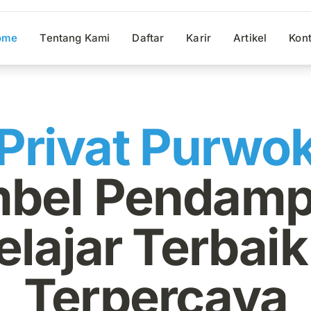
ome
Tentang Kami
Daftar
Karir
Artikel
Kon
Privat Purwo
mbel Pendamp
elajar Terbaik
Terpercaya