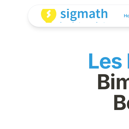
H
Les 
Bi
B