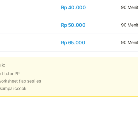
Rp 40.000
90 Meni
Rp 50.000
90 Meni
Rp 65.000
90 Meni
uk:
rt tutor PP
worksheet tiap sesi les
r sampai cocok