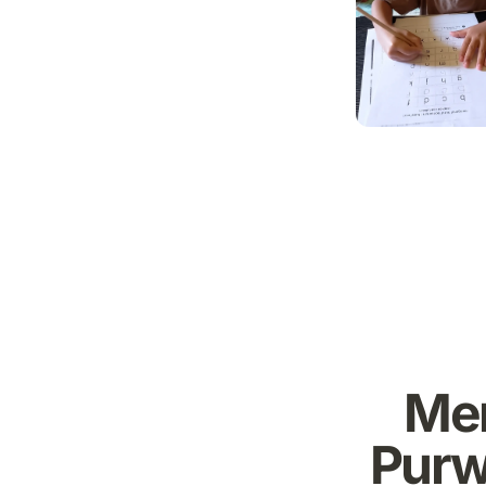
Men
Purw