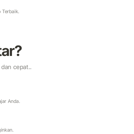
 Terbaik.
tar?
dan cepat..
jar Anda.
ginkan.