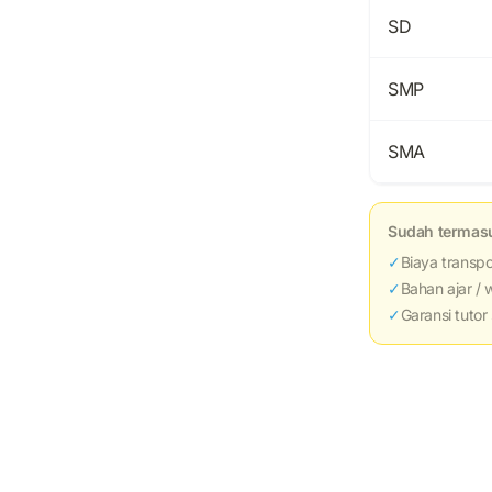
SD
SMP
SMA
Sudah termas
✓
Biaya transpo
✓
Bahan ajar / 
✓
Garansi tuto