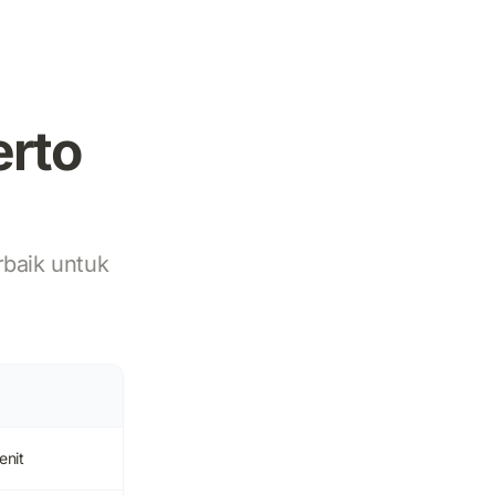
erto
rbaik untuk
enit