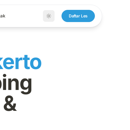
tak
Daftar Les
kerto
ing
 &